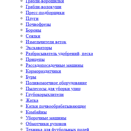
Грабли-ворошилки
Грабли-волокуши
Пресс-подборщики
Плуги
Почвофрезы
Бороны
Сеялки
Измельчители веток
Экскаваторы
Разбрасыватель удобрений, песка
Прицепы
Рассадопосадочные машины
Кормораздатчики
Буры
Поливомоечное оборудование
Пылесосы для уборки улиц
Глубокорыхлители
Жатка
Катки почвообрабатывающие
Комбайны
Уборочные машины
Обмотчики рулонов
Техника для футбольных полей