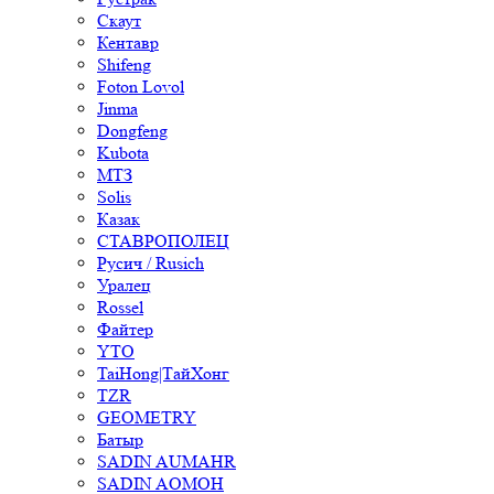
Скаут
Кентавр
Shifeng
Foton Lovol
Jinma
Dongfeng
Kubota
МТЗ
Solis
Казак
СТАВРОПОЛЕЦ
Русич / Rusich
Уралец
Rossel
Файтер
YTO
TaiHong|ТайХонг
TZR
GEOMETRY
Батыр
SADIN AUMAHR
SADIN AOMOH