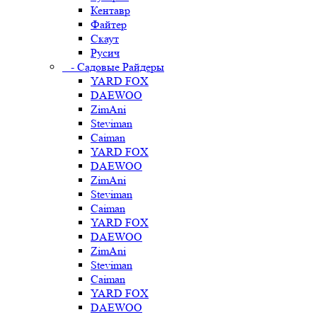
Кентавр
Файтер
Скаут
Русич
- Садовые Райдеры
YARD FOX
DAEWOO
ZimAni
Steviman
Caiman
YARD FOX
DAEWOO
ZimAni
Steviman
Caiman
YARD FOX
DAEWOO
ZimAni
Steviman
Caiman
YARD FOX
DAEWOO