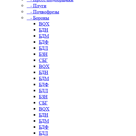
- Плуги
- Почвофрезы
- Бороны
BQX
БДН
БДМ
БДФ
БДЛ
БЗН
СБГ
BQX
БДН
БДМ
БДФ
БДЛ
БЗН
СБГ
BQX
БДН
БДМ
БДФ
БДЛ