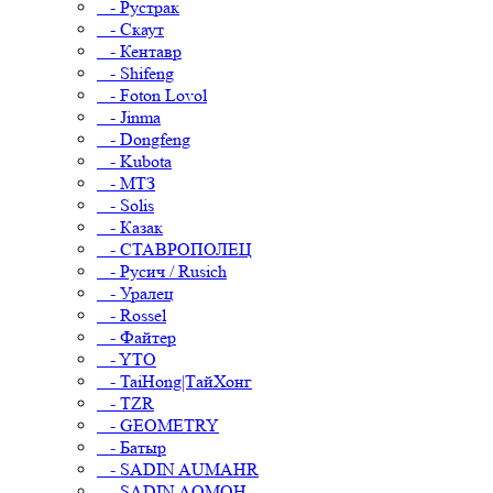
- Рустрак
- Скаут
- Кентавр
- Shifeng
- Foton Lovol
- Jinma
- Dongfeng
- Kubota
- МТЗ
- Solis
- Казак
- СТАВРОПОЛЕЦ
- Русич / Rusich
- Уралец
- Rossel
- Файтер
- YTO
- TaiHong|ТайХонг
- TZR
- GEOMETRY
- Батыр
- SADIN AUMAHR
- SADIN AOMOH