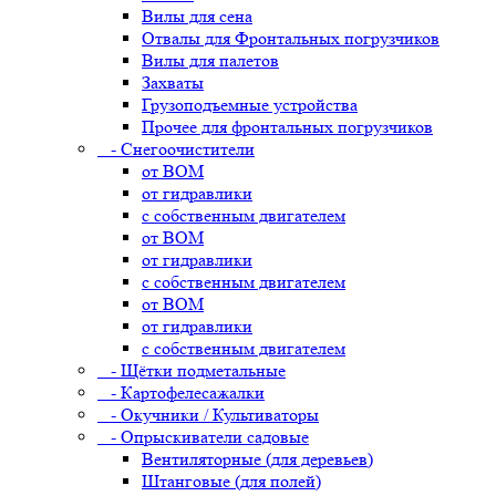
Вилы для сена
Отвалы для Фронтальных погрузчиков
Вилы для палетов
Захваты
Грузоподъемные устройства
Прочее для фронтальных погрузчиков
- Снегоочистители
от ВОМ
от гидравлики
с собственным двигателем
от ВОМ
от гидравлики
с собственным двигателем
от ВОМ
от гидравлики
с собственным двигателем
- Щётки подметальные
- Картофелесажалки
- Окучники / Культиваторы
- Опрыскиватели садовые
Вентиляторные (для деревьев)
Штанговые (для полей)