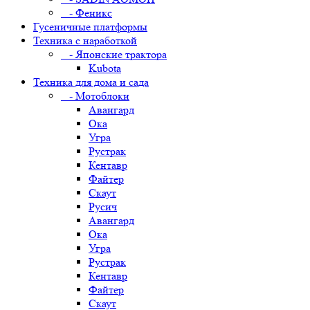
- Феникс
Гусеничные платформы
Техника с наработкой
- Японские трактора
Kubota
Техника для дома и сада
- Мотоблоки
Авангард
Ока
Угра
Рустрак
Кентавр
Файтер
Скаут
Русич
Авангард
Ока
Угра
Рустрак
Кентавр
Файтер
Скаут