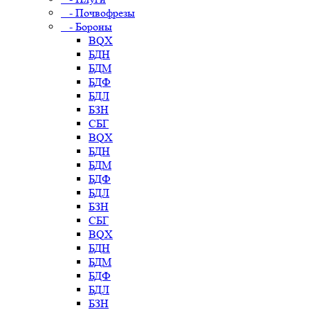
- Почвофрезы
- Бороны
BQX
БДН
БДМ
БДФ
БДЛ
БЗН
СБГ
BQX
БДН
БДМ
БДФ
БДЛ
БЗН
СБГ
BQX
БДН
БДМ
БДФ
БДЛ
БЗН