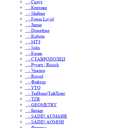
- Скаут
- Кентавр
- Shifeng
- Foton Lovol
- Jinma
- Dongfeng
- Kubota
- МТЗ
- Solis
- Казак
- СТАВРОПОЛЕЦ
- Русич / Rusich
- Уралец
- Rossel
- Файтер
- YTO
- TaiHong|ТайХонг
- TZR
- GEOMETRY
- Батыр
- SADIN AUMAHR
- SADIN AOMOH
- Феникс