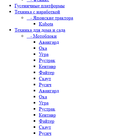
Гусеничные платформы
Техника с наработкой
- Японские трактора
Kubota
Техника для дома и сада
- Мотоблоки
Авангард
Ока
Угра
Рустрак
Кентавр
Файтер
Скаут
Русич
Авангард
Ока
Угра
Рустрак
Кентавр
Файтер
Скаут
Русич