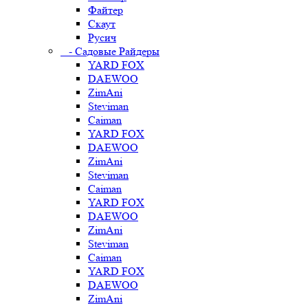
Файтер
Скаут
Русич
- Садовые Райдеры
YARD FOX
DAEWOO
ZimAni
Steviman
Caiman
YARD FOX
DAEWOO
ZimAni
Steviman
Caiman
YARD FOX
DAEWOO
ZimAni
Steviman
Caiman
YARD FOX
DAEWOO
ZimAni