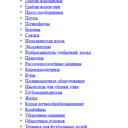
Грабли-ворошилки
Грабли-волокуши
Пресс-подборщики
Плуги
Почвофрезы
Бороны
Сеялки
Измельчители веток
Экскаваторы
Разбрасыватель удобрений, песка
Прицепы
Рассадопосадочные машины
Кормораздатчики
Буры
Поливомоечное оборудование
Пылесосы для уборки улиц
Глубокорыхлители
Жатка
Катки почвообрабатывающие
Комбайны
Уборочные машины
Обмотчики рулонов
Техника для футбольных полей