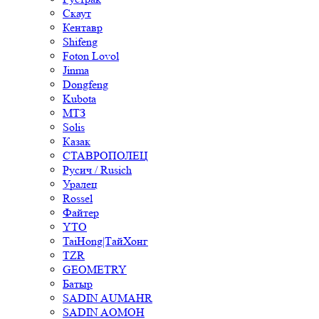
Скаут
Кентавр
Shifeng
Foton Lovol
Jinma
Dongfeng
Kubota
МТЗ
Solis
Казак
СТАВРОПОЛЕЦ
Русич / Rusich
Уралец
Rossel
Файтер
YTO
TaiHong|ТайХонг
TZR
GEOMETRY
Батыр
SADIN AUMAHR
SADIN AOMOH