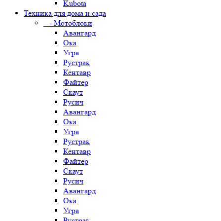
Kubota
Техника для дома и сада
- Мотоблоки
Авангард
Ока
Угра
Рустрак
Кентавр
Файтер
Скаут
Русич
Авангард
Ока
Угра
Рустрак
Кентавр
Файтер
Скаут
Русич
Авангард
Ока
Угра
Рустрак