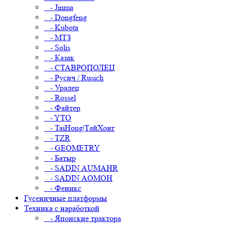
- Jinma
- Dongfeng
- Kubota
- МТЗ
- Solis
- Казак
- СТАВРОПОЛЕЦ
- Русич / Rusich
- Уралец
- Rossel
- Файтер
- YTO
- TaiHong|ТайХонг
- TZR
- GEOMETRY
- Батыр
- SADIN AUMAHR
- SADIN AOMOH
- Феникс
Гусеничные платформы
Техника с наработкой
- Японские трактора