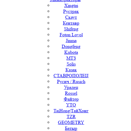
Xingtai
Рустрак
Скаут
Кентавр
Shifeng
Foton Lovol
Jinma
Dongfeng
Kubota
МТЗ
Solis
Казак
СТАВРОПОЛЕЦ
Русич / Rusich
Уралец
Rossel
Файтер
YTO
TaiHong|ТайХонг
TZR
GEOMETRY
Батыр