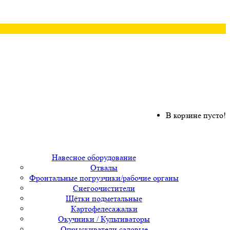
В корзине пусто!
Навесное оборудование
Отвалы
Фронтальные погрузчики/рабочие органы
Снегоочистители
Щётки подметальные
Картофелесажалки
Окучники / Культиваторы
Опрыскиватели садовые