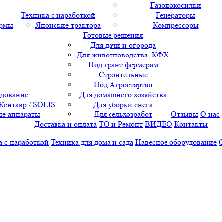
Газонокосилки
Техника с наработкой
Генераторы
ормы
Японские трактора
Компрессоры
Готовые решения
Для дачи и огорода
Для животноводства, КФХ
Под грант фермерам
Строительные
Под Агростартап
удование
Для домашнего хозяйства
 Кентавр / SOLIS
Для уборки снега
е аппараты
Для сельхозработ
Отзывы
О нас
Доставка и оплата
ТО и Ремонт
ВИДЕО
Контакты
а с наработкой
Техника для дома и сада
Навесное оборудование