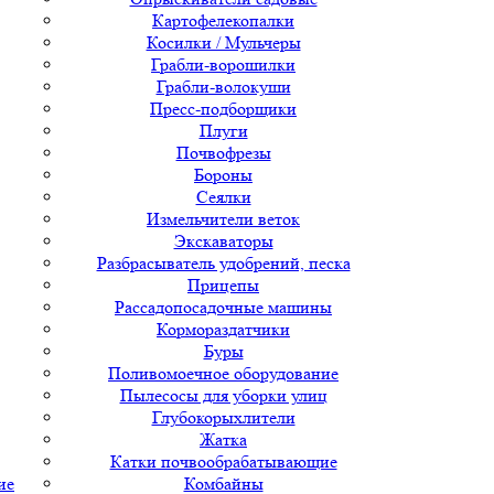
Картофелекопалки
Косилки / Мульчеры
Грабли-ворошилки
Грабли-волокуши
Пресс-подборщики
Плуги
Почвофрезы
Бороны
Сеялки
Измельчители веток
Экскаваторы
Разбрасыватель удобрений, песка
Прицепы
Рассадопосадочные машины
Кормораздатчики
Буры
Поливомоечное оборудование
Пылесосы для уборки улиц
Глубокорыхлители
Жатка
Катки почвообрабатывающие
ие
Комбайны