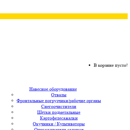
В корзине пусто!
Навесное оборудование
Отвалы
Фронтальные погрузчики/рабочие органы
Снегоочистители
Щётки подметальные
Картофелесажалки
Окучники / Культиваторы
Опрыскиватели садовые