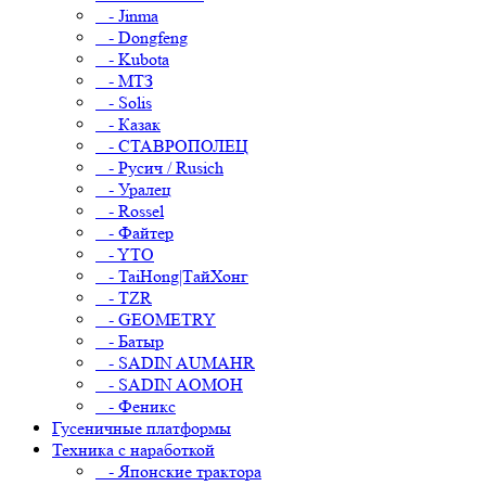
- Jinma
- Dongfeng
- Kubota
- МТЗ
- Solis
- Казак
- СТАВРОПОЛЕЦ
- Русич / Rusich
- Уралец
- Rossel
- Файтер
- YTO
- TaiHong|ТайХонг
- TZR
- GEOMETRY
- Батыр
- SADIN AUMAHR
- SADIN AOMOH
- Феникс
Гусеничные платформы
Техника с наработкой
- Японские трактора