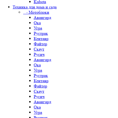
Kubota
Техника для дома и сада
- Мотоблоки
Авангард
Ока
Угра
Рустрак
Кентавр
Файтер
Скаут
Русич
Авангард
Ока
Угра
Рустрак
Кентавр
Файтер
Скаут
Русич
Авангард
Ока
Угра
Рустрак