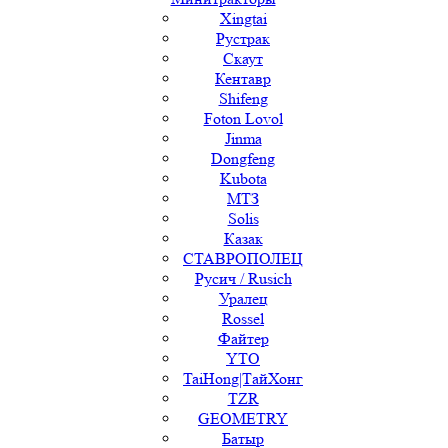
Xingtai
Рустрак
Скаут
Кентавр
Shifeng
Foton Lovol
Jinma
Dongfeng
Kubota
МТЗ
Solis
Казак
СТАВРОПОЛЕЦ
Русич / Rusich
Уралец
Rossel
Файтер
YTO
TaiHong|ТайХонг
TZR
GEOMETRY
Батыр