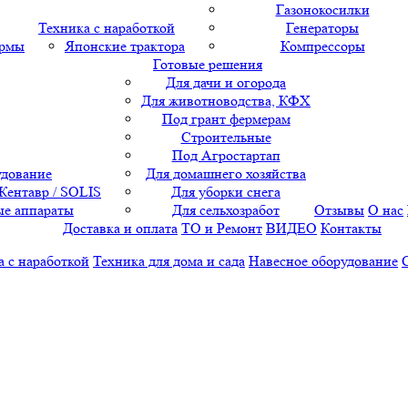
Газонокосилки
Техника с наработкой
Генераторы
ормы
Японские трактора
Компрессоры
Готовые решения
Для дачи и огорода
Для животноводства, КФХ
Под грант фермерам
Строительные
Под Агростартап
удование
Для домашнего хозяйства
 Кентавр / SOLIS
Для уборки снега
е аппараты
Для сельхозработ
Отзывы
О нас
Доставка и оплата
ТО и Ремонт
ВИДЕО
Контакты
а с наработкой
Техника для дома и сада
Навесное оборудование