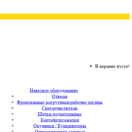
В корзине пусто!
Навесное оборудование
Отвалы
Фронтальные погрузчики/рабочие органы
Снегоочистители
Щётки подметальные
Картофелесажалки
Окучники / Культиваторы
Опрыскиватели садовые