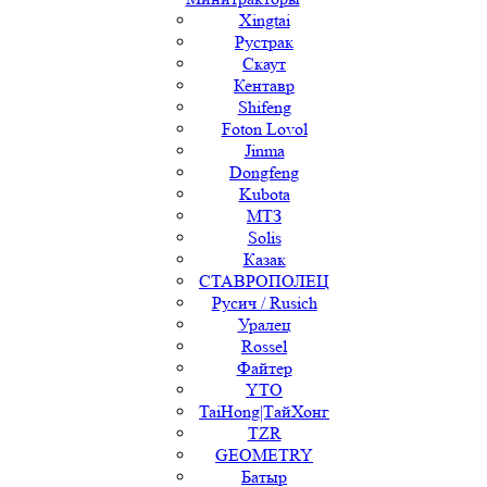
Xingtai
Рустрак
Скаут
Кентавр
Shifeng
Foton Lovol
Jinma
Dongfeng
Kubota
МТЗ
Solis
Казак
СТАВРОПОЛЕЦ
Русич / Rusich
Уралец
Rossel
Файтер
YTO
TaiHong|ТайХонг
TZR
GEOMETRY
Батыр