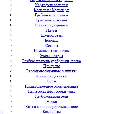
Картофелекопалки
Косилки / Мульчеры
Грабли-ворошилки
Грабли-волокуши
Пресс-подборщики
Плуги
Почвофрезы
Бороны
Сеялки
Измельчители веток
Экскаваторы
Разбрасыватель удобрений, песка
Прицепы
Рассадопосадочные машины
Кормораздатчики
Буры
Поливомоечное оборудование
Пылесосы для уборки улиц
Глубокорыхлители
Жатка
Катки почвообрабатывающие
ие
Комбайны