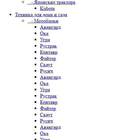
- Японские трактора
Kubota
Техника для дома и сада
- Мотоблоки
Авангард
Ока
Угра
Рустрак
Кентавр
Файтер
Скаут
Русич
Авангард
Ока
Угра
Рустрак
Кентавр
Файтер
Скаут
Русич
Авангард
Ока
Угра