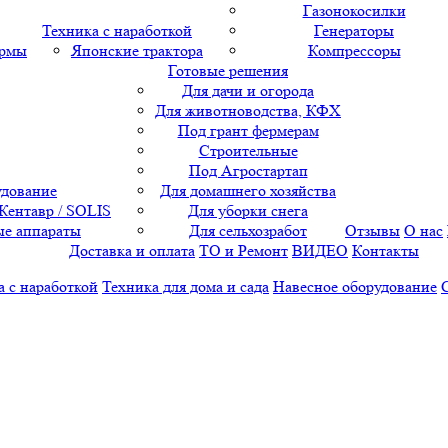
Газонокосилки
Техника с наработкой
Генераторы
ормы
Японские трактора
Компрессоры
Готовые решения
Для дачи и огорода
Для животноводства, КФХ
Под грант фермерам
Строительные
Под Агростартап
удование
Для домашнего хозяйства
 Кентавр / SOLIS
Для уборки снега
е аппараты
Для сельхозработ
Отзывы
О нас
Доставка и оплата
ТО и Ремонт
ВИДЕО
Контакты
а с наработкой
Техника для дома и сада
Навесное оборудование