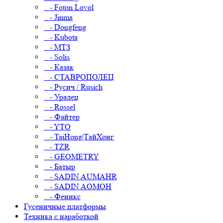
- Foton Lovol
- Jinma
- Dongfeng
- Kubota
- МТЗ
- Solis
- Казак
- СТАВРОПОЛЕЦ
- Русич / Rusich
- Уралец
- Rossel
- Файтер
- YTO
- TaiHong|ТайХонг
- TZR
- GEOMETRY
- Батыр
- SADIN AUMAHR
- SADIN AOMOH
- Феникс
Гусеничные платформы
Техника с наработкой